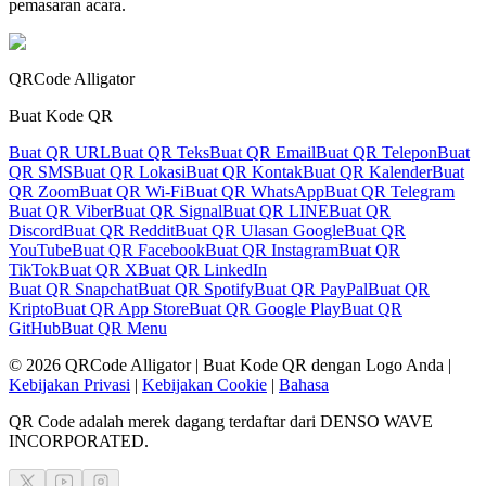
pemasaran acara.
QRCode Alligator
Buat Kode QR
Buat QR URL
Buat QR Teks
Buat QR Email
Buat QR Telepon
Buat
QR SMS
Buat QR Lokasi
Buat QR Kontak
Buat QR Kalender
Buat
QR Zoom
Buat QR Wi-Fi
Buat QR WhatsApp
Buat QR Telegram
Buat QR Viber
Buat QR Signal
Buat QR LINE
Buat QR
Discord
Buat QR Reddit
Buat QR Ulasan Google
Buat QR
YouTube
Buat QR Facebook
Buat QR Instagram
Buat QR
TikTok
Buat QR X
Buat QR LinkedIn
Buat QR Snapchat
Buat QR Spotify
Buat QR PayPal
Buat QR
Kripto
Buat QR App Store
Buat QR Google Play
Buat QR
GitHub
Buat QR Menu
©
2026
QRCode Alligator |
Buat Kode QR dengan Logo Anda
|
Kebijakan Privasi
|
Kebijakan Cookie
|
Bahasa
QR Code adalah merek dagang terdaftar dari DENSO WAVE
INCORPORATED.