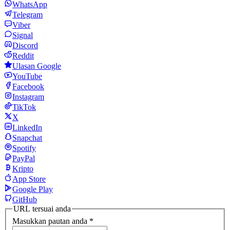
WhatsApp
Telegram
Viber
Signal
Discord
Reddit
Ulasan Google
YouTube
Facebook
Instagram
TikTok
X
LinkedIn
Snapchat
Spotify
PayPal
Kripto
App Store
Google Play
GitHub
URL tersuai anda
Masukkan pautan anda
*