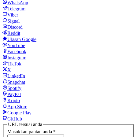
WhatsApp
Telegram
Viber
Signal
Discord
Reddit
Ulasan Google
YouTube
Facebook
Instagram
TikTok
X
LinkedIn
Snapchat
Spotify
PayPal
Kripto
App Store
Google Play
GitHub
URL tersuai anda
Masukkan pautan anda
*