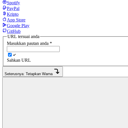
Spotify
PayPal
Kripto
App Store
Google Play
GitHub
URL tersuai anda
Masukkan pautan anda
*
Sahkan URL
Seterusnya: Tetapkan Warna