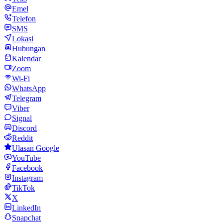
Emel
Telefon
SMS
Lokasi
Hubungan
Kalendar
Zoom
Wi-Fi
WhatsApp
Telegram
Viber
Signal
Discord
Reddit
Ulasan Google
YouTube
Facebook
Instagram
TikTok
X
LinkedIn
Snapchat