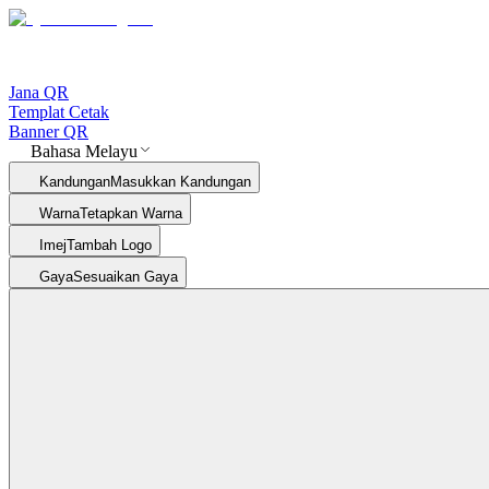
Jana QR
Templat Cetak
Banner QR
Bahasa Melayu
Kandungan
Masukkan Kandungan
Warna
Tetapkan Warna
Imej
Tambah Logo
Gaya
Sesuaikan Gaya