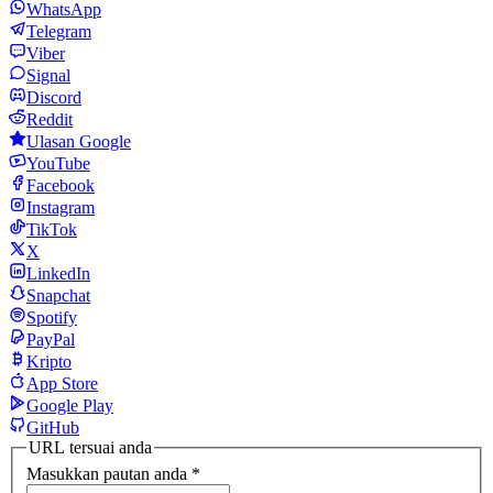
WhatsApp
Telegram
Viber
Signal
Discord
Reddit
Ulasan Google
YouTube
Facebook
Instagram
TikTok
X
LinkedIn
Snapchat
Spotify
PayPal
Kripto
App Store
Google Play
GitHub
URL tersuai anda
Masukkan pautan anda
*