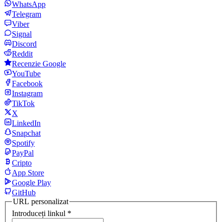
WhatsApp
Telegram
Viber
Signal
Discord
Reddit
Recenzie Google
YouTube
Facebook
Instagram
TikTok
X
LinkedIn
Snapchat
Spotify
PayPal
Cripto
App Store
Google Play
GitHub
URL personalizat
Introduceți linkul
*