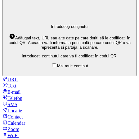
Introduceți conținutul
Adăugați text, URL sau alte date pe care doriți să le codificați în
codul QR. Aceasta va fi informația principală pe care codul QR o va
reprezenta și partaja la scanare.
Introduceți conținutul care va fi codificat în codul QR.
Mai mult conținut
URL
Text
E-mail
Telefon
SMS
Locație
Contact
Calendar
Zoom
Wi-Fi