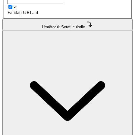
Validați URL-ul
Următorul: Setați culorile