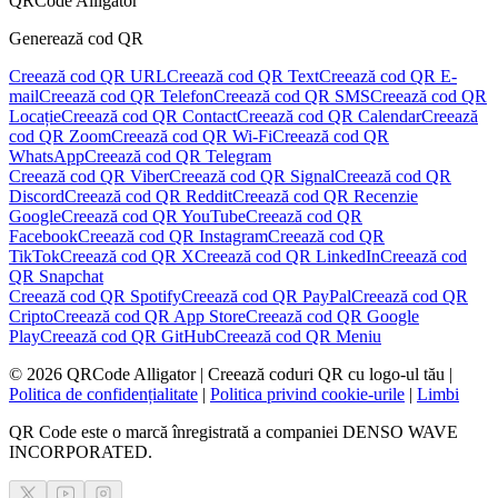
QRCode Alligator
Generează cod QR
Creează cod QR URL
Creează cod QR Text
Creează cod QR E-
mail
Creează cod QR Telefon
Creează cod QR SMS
Creează cod QR
Locație
Creează cod QR Contact
Creează cod QR Calendar
Creează
cod QR Zoom
Creează cod QR Wi-Fi
Creează cod QR
WhatsApp
Creează cod QR Telegram
Creează cod QR Viber
Creează cod QR Signal
Creează cod QR
Discord
Creează cod QR Reddit
Creează cod QR Recenzie
Google
Creează cod QR YouTube
Creează cod QR
Facebook
Creează cod QR Instagram
Creează cod QR
TikTok
Creează cod QR X
Creează cod QR LinkedIn
Creează cod
QR Snapchat
Creează cod QR Spotify
Creează cod QR PayPal
Creează cod QR
Cripto
Creează cod QR App Store
Creează cod QR Google
Play
Creează cod QR GitHub
Creează cod QR Meniu
©
2026
QRCode Alligator |
Creează coduri QR cu logo-ul tău
|
Politica de confidențialitate
|
Politica privind cookie-urile
|
Limbi
QR Code este o marcă înregistrată a companiei DENSO WAVE
INCORPORATED.