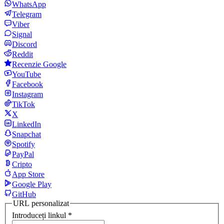
WhatsApp
Telegram
Viber
Signal
Discord
Reddit
Recenzie Google
YouTube
Facebook
Instagram
TikTok
X
LinkedIn
Snapchat
Spotify
PayPal
Cripto
App Store
Google Play
GitHub
URL personalizat
Introduceți linkul
*