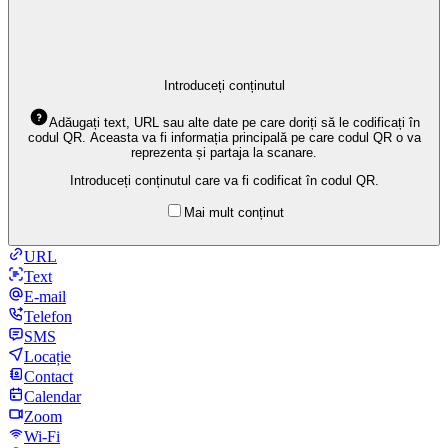
Introduceți conținutul
Adăugați text, URL sau alte date pe care doriți să le codificați în
codul QR. Aceasta va fi informația principală pe care codul QR o va
reprezenta și partaja la scanare.
Introduceți conținutul care va fi codificat în codul QR.
Mai mult conținut
URL
Text
E-mail
Telefon
SMS
Locație
Contact
Calendar
Zoom
Wi-Fi