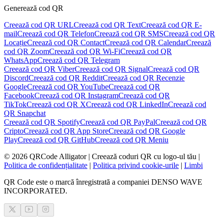
Generează cod QR
Creează cod QR URL
Creează cod QR Text
Creează cod QR E-
mail
Creează cod QR Telefon
Creează cod QR SMS
Creează cod QR
Locație
Creează cod QR Contact
Creează cod QR Calendar
Creează
cod QR Zoom
Creează cod QR Wi-Fi
Creează cod QR
WhatsApp
Creează cod QR Telegram
Creează cod QR Viber
Creează cod QR Signal
Creează cod QR
Discord
Creează cod QR Reddit
Creează cod QR Recenzie
Google
Creează cod QR YouTube
Creează cod QR
Facebook
Creează cod QR Instagram
Creează cod QR
TikTok
Creează cod QR X
Creează cod QR LinkedIn
Creează cod
QR Snapchat
Creează cod QR Spotify
Creează cod QR PayPal
Creează cod QR
Cripto
Creează cod QR App Store
Creează cod QR Google
Play
Creează cod QR GitHub
Creează cod QR Meniu
©
2026
QRCode Alligator |
Creează coduri QR cu logo-ul tău
|
Politica de confidențialitate
|
Politica privind cookie-urile
|
Limbi
QR Code este o marcă înregistrată a companiei DENSO WAVE
INCORPORATED.