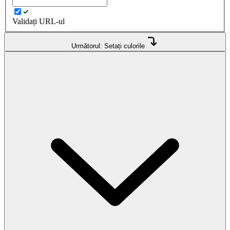
Validați URL-ul
Următorul: Setați culorile