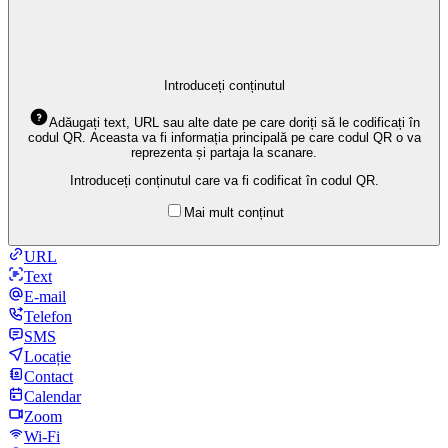
Introduceți conținutul
Adăugați text, URL sau alte date pe care doriți să le codificați în
codul QR. Aceasta va fi informația principală pe care codul QR o va
reprezenta și partaja la scanare.
Introduceți conținutul care va fi codificat în codul QR.
Mai mult conținut
URL
Text
E-mail
Telefon
SMS
Locație
Contact
Calendar
Zoom
Wi-Fi