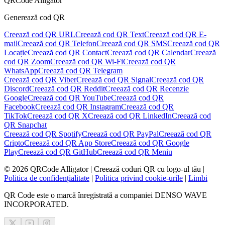
QRCode Alligator
Generează cod QR
Creează cod QR URL
Creează cod QR Text
Creează cod QR E-
mail
Creează cod QR Telefon
Creează cod QR SMS
Creează cod QR
Locație
Creează cod QR Contact
Creează cod QR Calendar
Creează
cod QR Zoom
Creează cod QR Wi-Fi
Creează cod QR
WhatsApp
Creează cod QR Telegram
Creează cod QR Viber
Creează cod QR Signal
Creează cod QR
Discord
Creează cod QR Reddit
Creează cod QR Recenzie
Google
Creează cod QR YouTube
Creează cod QR
Facebook
Creează cod QR Instagram
Creează cod QR
TikTok
Creează cod QR X
Creează cod QR LinkedIn
Creează cod
QR Snapchat
Creează cod QR Spotify
Creează cod QR PayPal
Creează cod QR
Cripto
Creează cod QR App Store
Creează cod QR Google
Play
Creează cod QR GitHub
Creează cod QR Meniu
©
2026
QRCode Alligator |
Creează coduri QR cu logo-ul tău
|
Politica de confidențialitate
|
Politica privind cookie-urile
|
Limbi
QR Code este o marcă înregistrată a companiei DENSO WAVE
INCORPORATED.