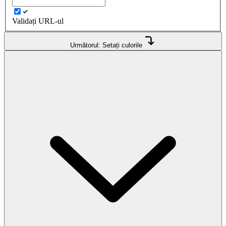
Validați URL-ul
Următorul: Setați culorile