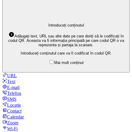
Introduceți conținutul
Adăugați text, URL sau alte date pe care doriți să le codificați în
codul QR. Aceasta va fi informația principală pe care codul QR o va
reprezenta și partaja la scanare.
Introduceți conținutul care va fi codificat în codul QR.
Mai mult conținut
URL
Text
E-mail
Telefon
SMS
Locație
Contact
Calendar
Zoom
Wi-Fi