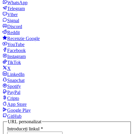
WhatsApp
Telegram
Viber
Signal
Discord
Reddit
Recenzie Google
YouTube
Facebook
Instagram
TikTok
X
LinkedIn
Snapchat
Spotify
PayPal
Cripto
App Store
Google Play
GitHub
URL personalizat
Introduceți linkul
*