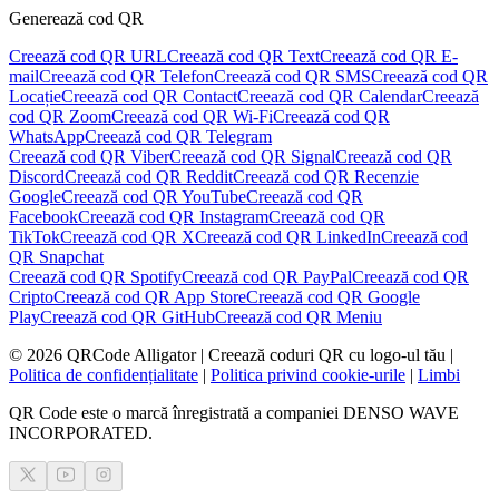
Generează cod QR
Creează cod QR URL
Creează cod QR Text
Creează cod QR E-
mail
Creează cod QR Telefon
Creează cod QR SMS
Creează cod QR
Locație
Creează cod QR Contact
Creează cod QR Calendar
Creează
cod QR Zoom
Creează cod QR Wi-Fi
Creează cod QR
WhatsApp
Creează cod QR Telegram
Creează cod QR Viber
Creează cod QR Signal
Creează cod QR
Discord
Creează cod QR Reddit
Creează cod QR Recenzie
Google
Creează cod QR YouTube
Creează cod QR
Facebook
Creează cod QR Instagram
Creează cod QR
TikTok
Creează cod QR X
Creează cod QR LinkedIn
Creează cod
QR Snapchat
Creează cod QR Spotify
Creează cod QR PayPal
Creează cod QR
Cripto
Creează cod QR App Store
Creează cod QR Google
Play
Creează cod QR GitHub
Creează cod QR Meniu
©
2026
QRCode Alligator |
Creează coduri QR cu logo-ul tău
|
Politica de confidențialitate
|
Politica privind cookie-urile
|
Limbi
QR Code este o marcă înregistrată a companiei DENSO WAVE
INCORPORATED.