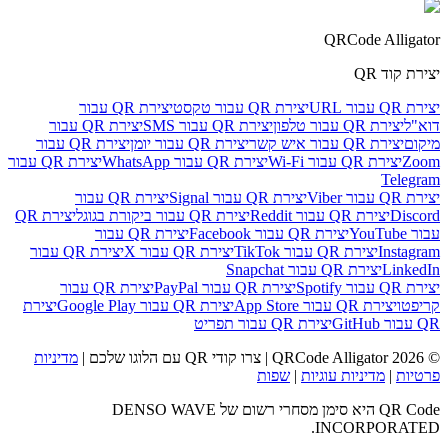
QRCode Alligator
יצירת קוד QR
יצירת QR עבור URL
יצירת QR עבור טקסט
יצירת QR עבור
דוא"ל
יצירת QR עבור טלפון
יצירת QR עבור SMS
יצירת QR עבור
מיקום
יצירת QR עבור איש קשר
יצירת QR עבור יומן
יצירת QR עבור
Zoom
יצירת QR עבור Wi‑Fi
יצירת QR עבור WhatsApp
יצירת QR עבור
Telegram
יצירת QR עבור Viber
יצירת QR עבור Signal
יצירת QR עבור
Discord
יצירת QR עבור Reddit
יצירת QR עבור ביקורת בגוגל
יצירת QR
עבור YouTube
יצירת QR עבור Facebook
יצירת QR עבור
Instagram
יצירת QR עבור TikTok
יצירת QR עבור X
יצירת QR עבור
LinkedIn
יצירת QR עבור Snapchat
יצירת QR עבור Spotify
יצירת QR עבור PayPal
יצירת QR עבור
קריפטו
יצירת QR עבור App Store
יצירת QR עבור Google Play
יצירת
QR עבור GitHub
יצירת QR עבור תפריט
©
2026
QRCode Alligator |
צרו קודי QR עם הלוגו שלכם
|
מדיניות
פרטיות
|
מדיניות עוגיות
|
שפות
QR Code היא סימן מסחרי רשום של DENSO WAVE
INCORPORATED.