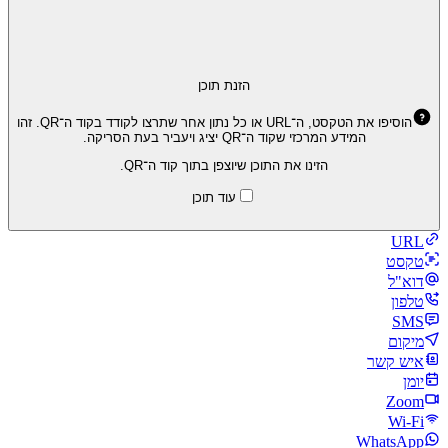
הזנת תוכן
הוסיפו את הטקסט, ה־URL או כל נתון אחר שתרצו לקודד בקוד ה־QR. זהו
המידע המרכזי שקוד ה־QR יציג ויעביר בעת הסריקה.
הזינו את התוכן שיוצפן בתוך קוד ה־QR.
עוד תוכן
URL
טקסט
דוא"ל
טלפון
SMS
מיקום
איש קשר
יומן
Zoom
Wi‑Fi
WhatsApp