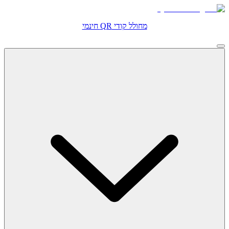
מחולל קודי QR חינמי