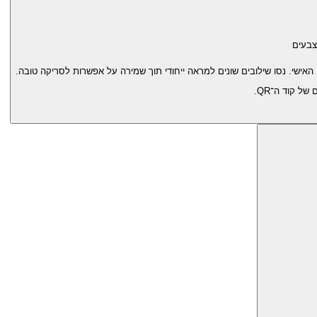
צבעים
ל קוד ה־QR.