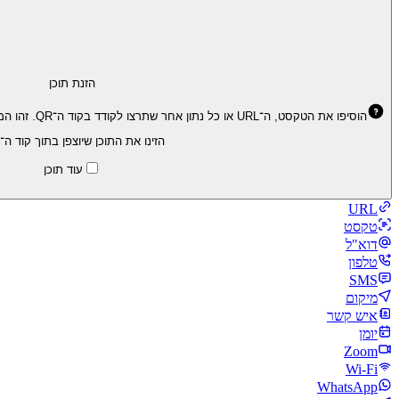
הזנת תוכן
הוסיפו את הטקסט, ה־URL או כל נתון אחר שתרצו לקודד בקוד ה־QR. זהו המידע המרכזי שקוד ה־QR יציג ויעביר בעת הסריקה.
הזינו את התוכן שיוצפן בתוך קוד ה־QR.
עוד תוכן
URL
טקסט
דוא"ל
טלפון
SMS
מיקום
איש קשר
יומן
Zoom
Wi‑Fi
WhatsApp