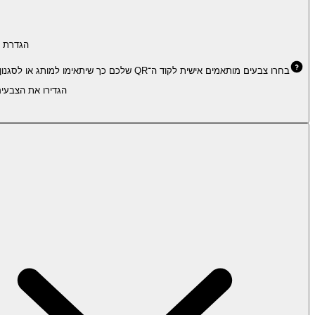
הגדרת 
בחרו צבעים מותאמים אישית לקוד ה־QR שלכם כך שיתאימו למותג או לסגנון האישי. נסו שילובים שונים למראה ייחודי תוך שמירה על אפשרות לסריקה טובה.
הגדירו את הצבעים ש