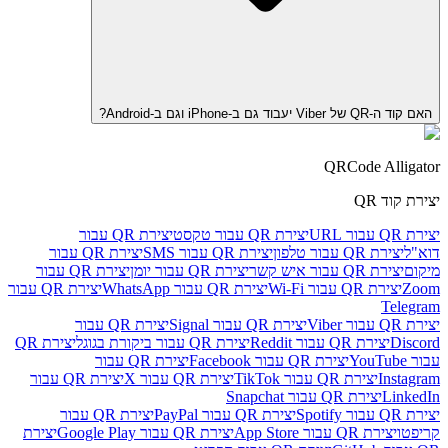
האם קוד ה-QR של Viber יעבוד גם ב-iPhone וגם ב-Android?
QRCode Alligator
יצירת קוד QR
יצירת QR עבור URL
יצירת QR עבור טקסט
יצירת QR עבור
דוא"ל
יצירת QR עבור טלפון
יצירת QR עבור SMS
יצירת QR עבור
מיקום
יצירת QR עבור איש קשר
יצירת QR עבור יומן
יצירת QR עבור
Zoom
יצירת QR עבור Wi‑Fi
יצירת QR עבור WhatsApp
יצירת QR עבור
Telegram
יצירת QR עבור Viber
יצירת QR עבור Signal
יצירת QR עבור
Discord
יצירת QR עבור Reddit
יצירת QR עבור ביקורת בגוגל
יצירת QR
עבור YouTube
יצירת QR עבור Facebook
יצירת QR עבור
Instagram
יצירת QR עבור TikTok
יצירת QR עבור X
יצירת QR עבור
LinkedIn
יצירת QR עבור Snapchat
יצירת QR עבור Spotify
יצירת QR עבור PayPal
יצירת QR עבור
קריפטו
יצירת QR עבור App Store
יצירת QR עבור Google Play
יצירת