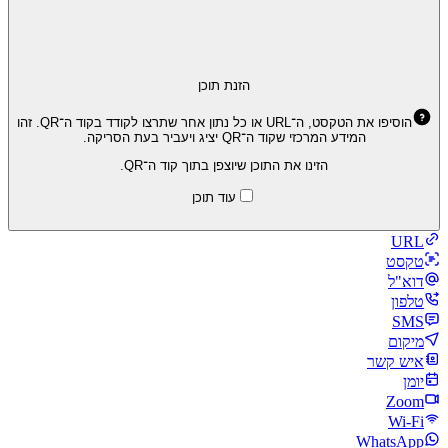
הזנת תוכן
הוסיפו את הטקסט, ה־URL או כל נתון אחר שתרצו לקודד בקוד ה־QR. זהו
המידע המרכזי שקוד ה־QR יציג ויעביר בעת הסריקה.
הזינו את התוכן שיוצפן בתוך קוד ה־QR.
עוד תוכן
URL
טקסט
דוא"ל
טלפון
SMS
מיקום
איש קשר
יומן
Zoom
Wi‑Fi
WhatsApp