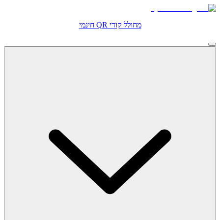
מחולל קודי QR חינמי