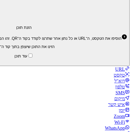
הזנת תוכן
הוסיפו את הטקסט, ה־URL או כל נתון אחר שתרצו לקודד בקוד ה־QR. זהו המידע המרכזי שקוד ה־QR יציג ויעביר בעת הסריקה.
הזינו את התוכן שיוצפן בתוך קוד ה־QR.
עוד תוכן
URL
טקסט
דוא"ל
טלפון
SMS
מיקום
איש קשר
יומן
Zoom
Wi‑Fi
WhatsApp