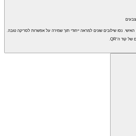
צבעים
ל קוד ה־QR.