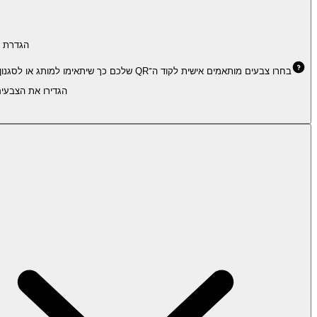
הגדרת 
בחרו צבעים מותאמים אישית לקוד ה־QR שלכם כך שיתאימו למותג או לסגנון האישי. נסו שילובים שונים למראה ייחודי תוך שמירה על אפשרות לסריקה טובה.
הגדירו את הצבעים ש