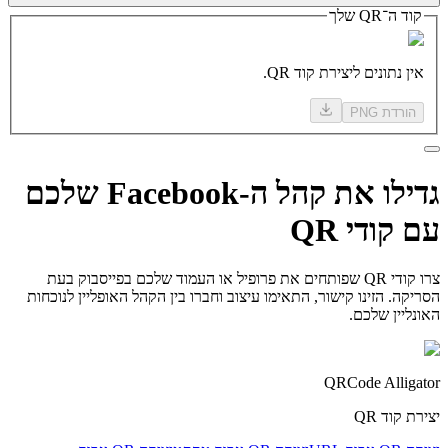
קוד ה־QR שלך
אין נתונים ליצירת קוד QR.
הורדת PNG
גדילו
את קהל
ה-Facebook שלכם
עם קודי QR
צרו קודי QR שפותחים את פרופיל או העמוד שלכם בפייסבוק בעת
הסריקה. הזינו קישור, התאימו עיצוב וחברו בין הקהל האופליין לנוכחות
האונליין שלכם.
QRCode Alligator
יצירת קוד QR