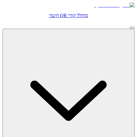
מחולל קודי QR חינמי