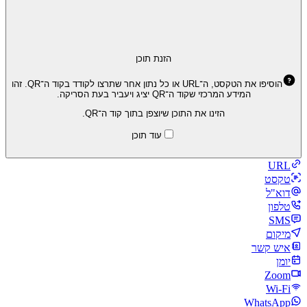
הזנת תוכן
הוסיפו את הטקסט, ה־URL או כל נתון אחר שתרצו לקודד בקוד ה־QR. זהו
המידע המרכזי שקוד ה־QR יציג ויעביר בעת הסריקה.
הזינו את התוכן שיוצפן בתוך קוד ה־QR.
עוד תוכן
URL
טקסט
דוא"ל
טלפון
SMS
מיקום
איש קשר
יומן
Zoom
Wi‑Fi
WhatsApp